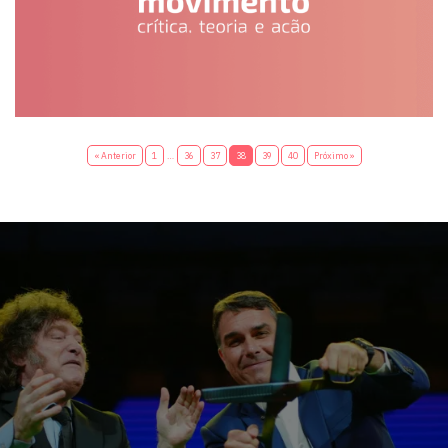
« Anterior
1
…
36
37
38
39
40
Próximo »