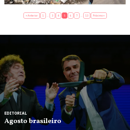
« Anterior
1
…
3
4
5
6
7
…
13
Próximo »
EDITORIAL
Agosto brasileiro