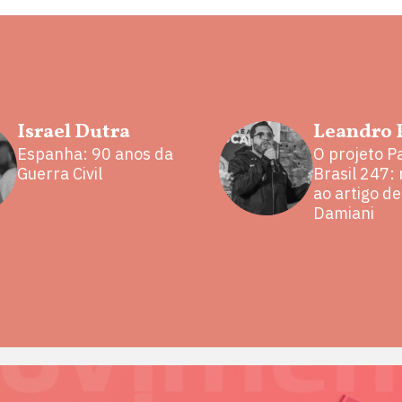
Israel Dutra
Leandro 
Espanha: 90 anos da
O projeto P
Guerra Civil
Brasil 247:
ao artigo d
Damiani