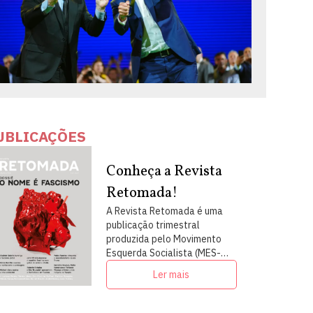
UBLICAÇÕES
Conheça a Revista
Retomada!
A Revista Retomada é uma
publicação trimestral
produzida pelo Movimento
Esquerda Socialista (MES-
PSOL) em articulação com
Ler mais
intelectuais, militantes e
artistas