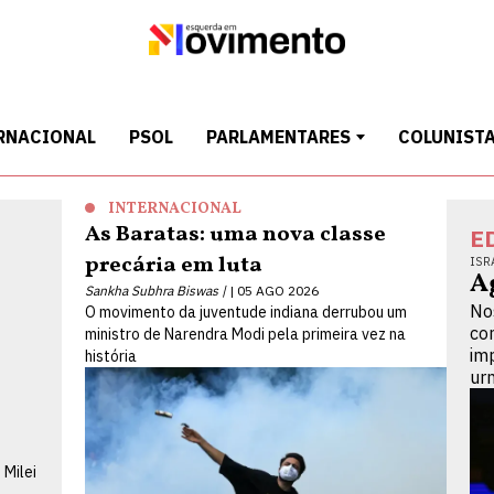
RNACIONAL
PSOL
PARLAMENTARES
COLUNIST
INTERNACIONAL
As Baratas: uma nova classe
E
precária em luta
ISR
A
Sankha Subhra Biswas |
05 AGO 2026
No
O movimento da juventude indiana derrubou um
co
ministro de Narendra Modi pela primeira vez na
im
história
ur
a
 Milei