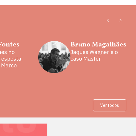
<
>
Fontes
Bruno Magalhães
aes no
Jaques Wagner e o
 resposta
caso Master
e Marco
Ver todos