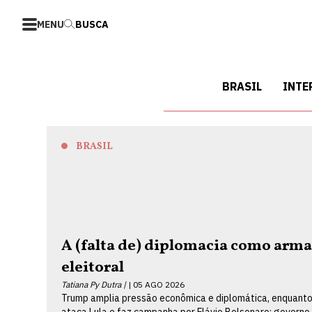
MENU
BUSCA
BRASIL
INTE
BRASIL
A (falta de) diplomacia como arm
eleitoral
Tatiana Py Dutra |
05 AGO 2026
Trump amplia pressão econômica e diplomática, enquanto
ataca Lula e faz campanha por Flávio Bolsonaro; governo