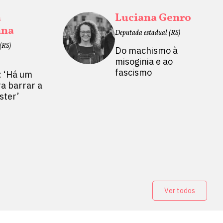
a
Luciana Genro
nna
Deputada estadual (RS)
(RS)
Do machismo à
misoginia e ao
fascismo
: ‘Há um
a barrar a
ster’
Ver todos