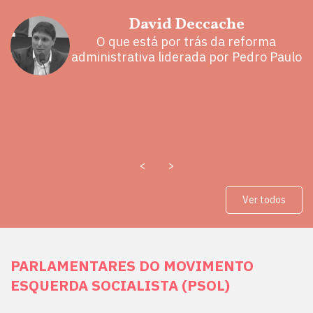
David Deccache
O que está por trás da reforma
administrativa liderada por Pedro Paulo
<
>
Ver todos
PARLAMENTARES DO MOVIMENTO
ESQUERDA SOCIALISTA (PSOL)