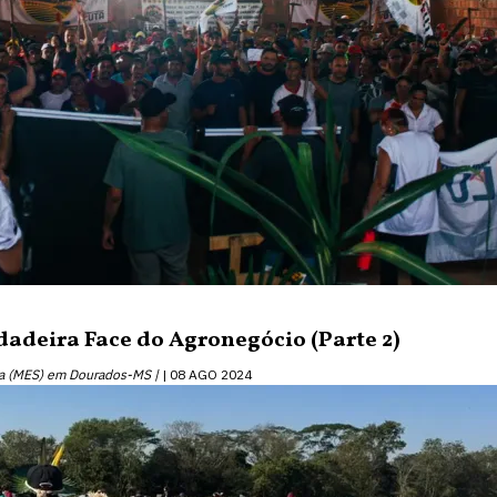
dadeira Face do Agronegócio (Parte 2)
ta (MES) em Dourados-MS |
08 AGO 2024