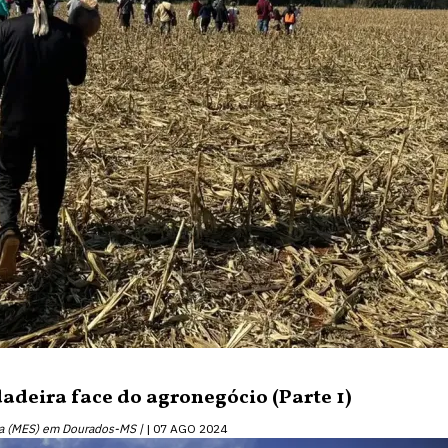
dadeira face do agronegócio (Parte 1)
ta (MES) em Dourados-MS |
07 AGO 2024