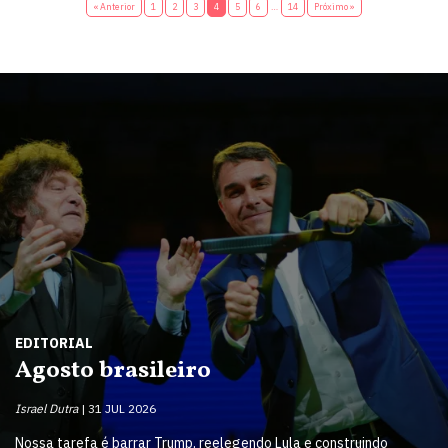
« Anterior
1
2
3
4
5
6
…
14
Próximo »
EDITORIAL
Agosto brasileiro
Israel Dutra
31 JUL 2026
Nossa tarefa é barrar Trump, reelegendo Lula e construindo