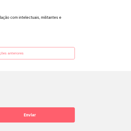
ação com intelectuais, militantes e
ções anteriores
l
Enviar