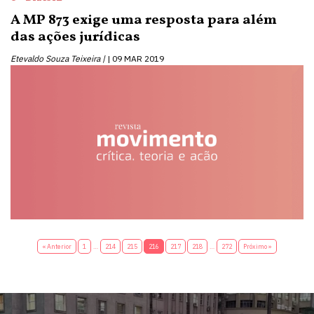
A MP 873 exige uma resposta para além
das ações jurídicas
Etevaldo Souza Teixeira |
09 MAR 2019
« Anterior
1
…
214
215
216
217
218
…
272
Próximo »