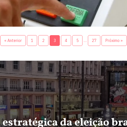
« Anterior
1
2
3
4
5
…
27
Próximo »
estratégica da eleição bra