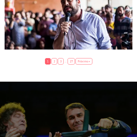
1
2
3
…
27
Próximo »