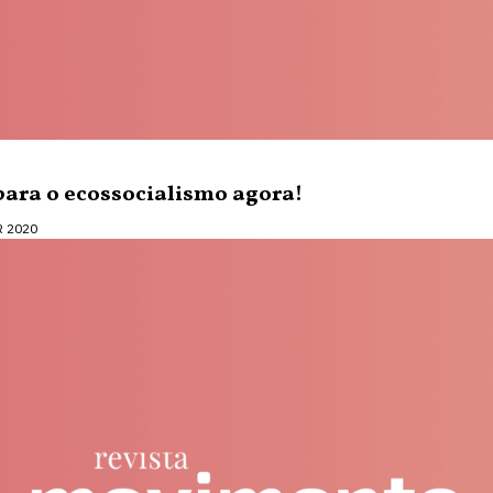
ara o ecossocialismo agora!
R 2020