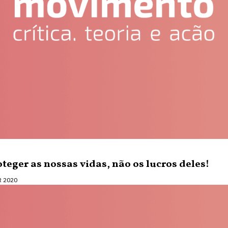
eger as nossas vidas, não os lucros deles!
R 2020