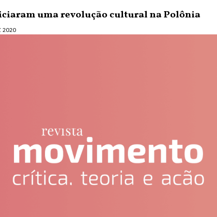
niciaram uma revolução cultural na Polônia
Z 2020