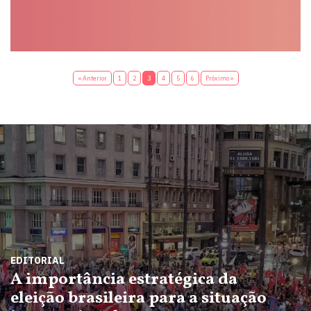
« Anterior
1
2
3
4
5
6
Próximo »
EDITORIAL
A importância estratégica da
eleição brasileira para a situação