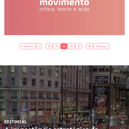
« Anterior
1
…
29
30
31
32
33
…
38
Próximo »
EDITORIAL