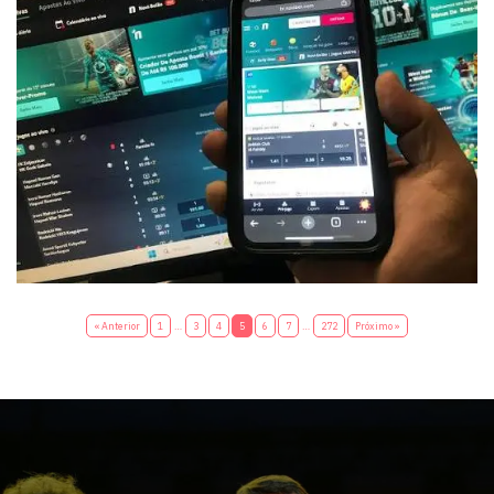
« Anterior
1
…
3
4
5
6
7
…
272
Próximo »