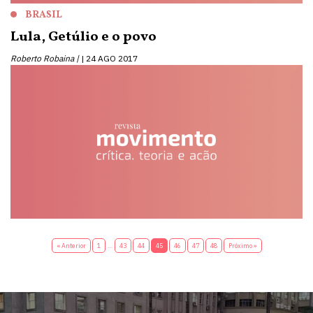
BRASIL
Lula, Getúlio e o povo
Roberto Robaina |
24 AGO 2017
« Anterior
1
…
43
44
45
46
47
48
Próximo »