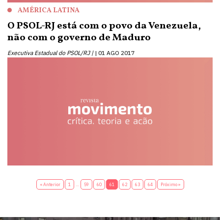
AMÉRICA LATINA
O PSOL-RJ está com o povo da Venezuela,
não com o governo de Maduro
Executiva Estadual do PSOL/RJ |
01 AGO 2017
« Anterior
1
…
59
60
61
62
63
64
Próximo »