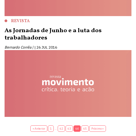
REVISTA
As Jornadas de Junho e a luta dos
trabalhadores
Bernardo Corrêa |
26 JUL 2016
« Anterior
1
…
62
63
64
65
Próximo »