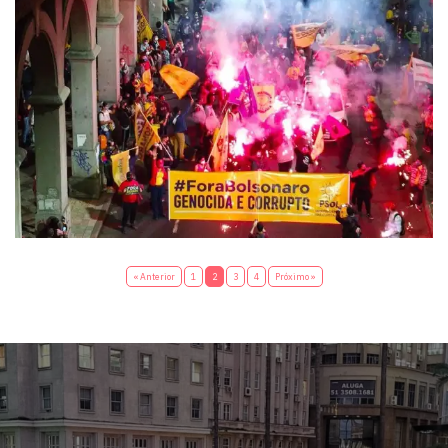
« Anterior
1
2
3
4
Próximo »