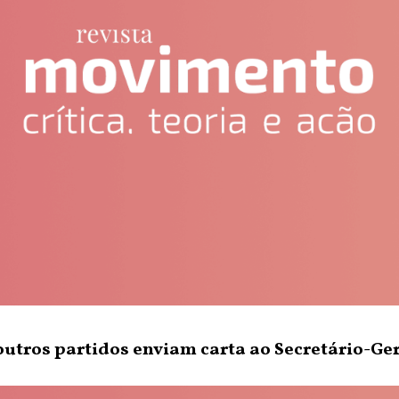
utros partidos enviam carta ao Secretário-Ge