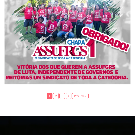
1
2
3
4
Próximo »