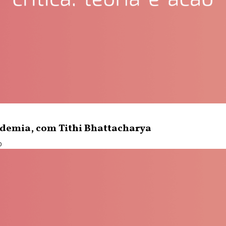
ndemia, com Tithi Bhattacharya
0