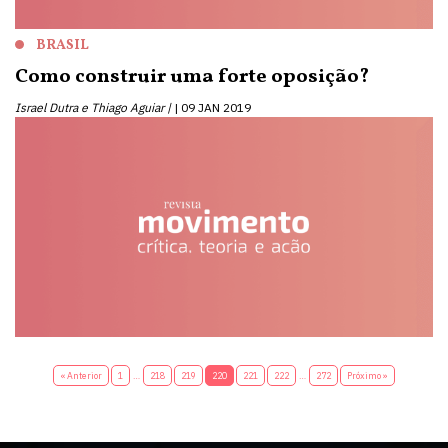
BRASIL
Como construir uma forte oposição?
Israel Dutra e Thiago Aguiar |
09 JAN 2019
« Anterior
1
…
218
219
220
221
222
…
272
Próximo »