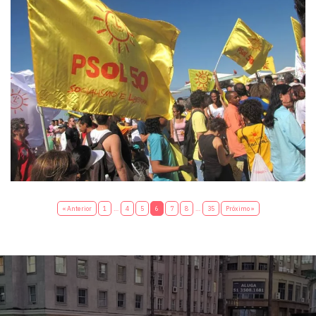
« Anterior
1
…
4
5
6
7
8
…
35
Próximo »