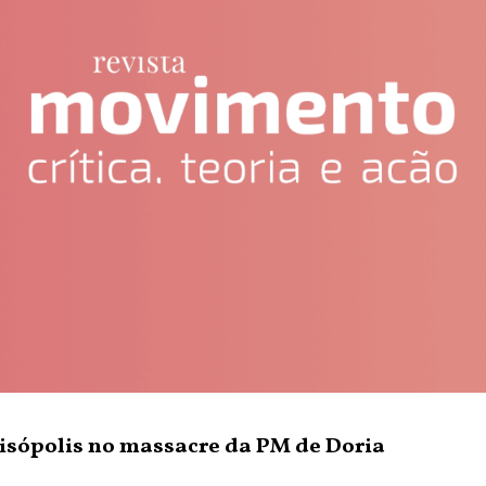
raisópolis no massacre da PM de Doria