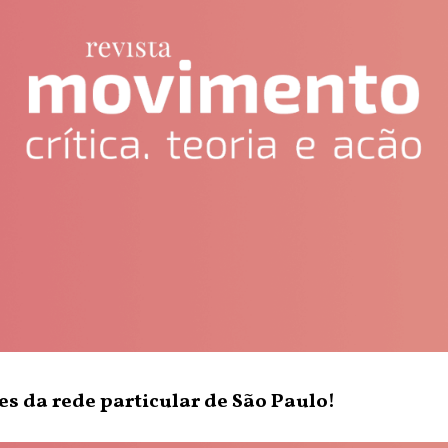
es da rede particular de São Paulo!