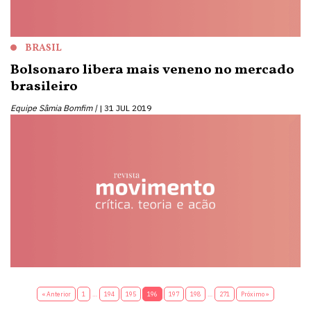
BRASIL
Bolsonaro libera mais veneno no mercado
brasileiro
Equipe Sâmia Bomfim |
31 JUL 2019
« Anterior
1
…
194
195
196
197
198
…
271
Próximo »