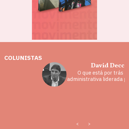
COLUNISTAS
hoz
David Decca
eita e a
O que está por trás 
 mal
administrativa liderada p
<
>