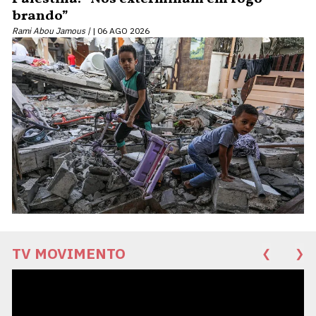
brando”
Rami Abou Jamous |
06 AGO 2026
TV MOVIMENTO
❮
❯