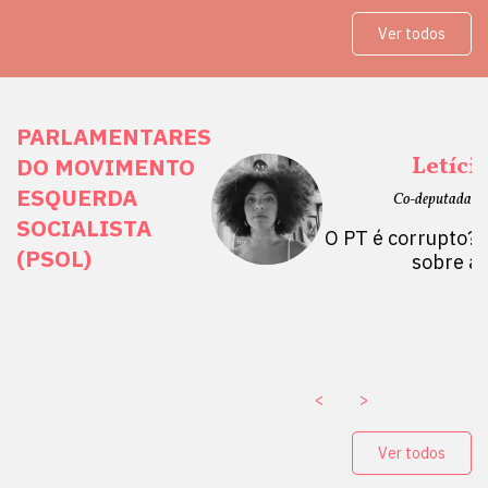
Ver todos
PARLAMENTARES
ais Direitos
Letíci
DO MOVIMENTO
ESQUERDA
etano do Sul, SP)
Co-deputada Es
SOCIALISTA
 Mulheres por +
O PT é corrupto? 
(PSOL)
stério Público abre
sobre a
a Vice-Prefeito de
paganda eleitoral
. ￼
<
>
Ver todos