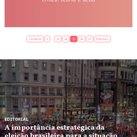
« Anterior
1
…
23
24
25
26
27
Próximo »
EDITORIAL
A importância estratégica da
eleição brasileira para a situação