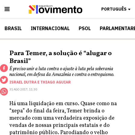
PORTUGUÊS
BRASIL
INTERNACIONAL
PSOL
PARLAMENTAR
Para Temer, a solução é “alugar o
Brasil”
É preciso unir a luta contra o ajuste à luta pela soberania
nacional, em defesa da Amazônia e contra o entreguismo.
ISRAEL DUTRA
E
THIAGO AGUIAR
31 AGO 2017, 11:30
Há uma liquidação em curso. Quase como na
“xepa” do final da feira, Temer brinda o
mercado com uma verdadeira exposição de
vendas de nossas principais estatais e do
patrimônio público. Parodiando o velho