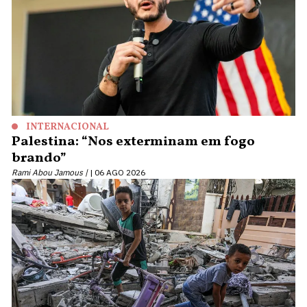
INTERNACIONAL
Palestina: “Nos exterminam em fogo
brando”
Rami Abou Jamous |
06 AGO 2026