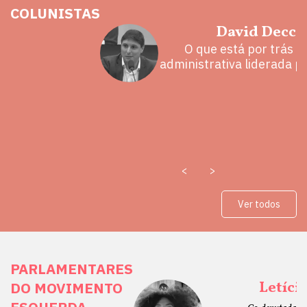
COLUNISTAS
hoz
David Decca
eita e a
O que está por trás 
 mal
administrativa liderada p
<
>
Ver todos
PARLAMENTARES
ais Direitos
Letíci
DO MOVIMENTO