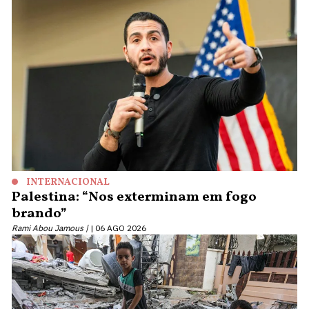
INTERNACIONAL
Palestina: “Nos exterminam em fogo
brando”
Rami Abou Jamous |
06 AGO 2026