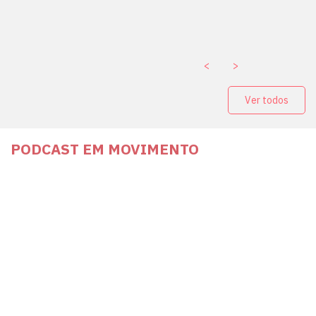
paganda eleitoral
. ￼
<
>
Ver todos
PODCAST EM MOVIMENTO