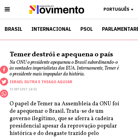
PORTUGUÊS
BRASIL
INTERNACIONAL
PSOL
PARLAMENTAR
Temer destrói e apequena o país
Na ONU o presidente apequenou o Brasil subordinando-o
às vontades imperialistas dos EUA. Internamente, Temer é
o presidente mais impopular da história.
ISRAEL DUTRA
E
THIAGO AGUIAR
23 SET 2017, 14:52
O papel de Temer na Assembleia da ONU foi
de apequenar o Brasil. Trata-se de um
governo ilegítimo, que se aferra à cadeira
presidencial apesar da reprovação popular
histórica e do desgaste trazido pelo