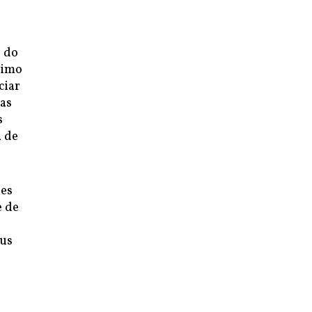
l do
rimo
ciar
as
s
a de
ses
e de
eus