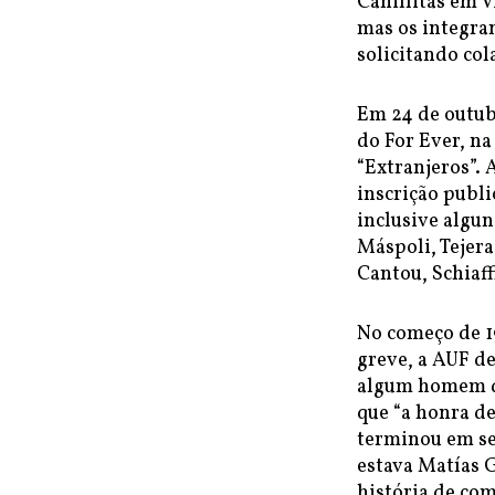
Canillitas em V
mas os integran
solicitando col
Em 24 de outub
do For Ever, na
“Extranjeros”. 
inscrição publi
inclusive algu
Máspoli, Tejer
Cantou, Schiaff
No começo de 1
greve, a AUF d
algum homem do
que “a honra de
terminou em sex
estava Matías 
história de co