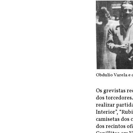
Obdulio Varela e
Os grevistas r
dos torcedores
realizar parti
Interior”, “Rub
camisetas dos c
dos recintos of