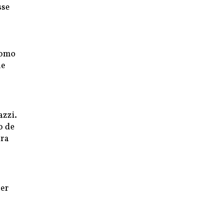
sse
como
le
azzi.
o de
ara
der