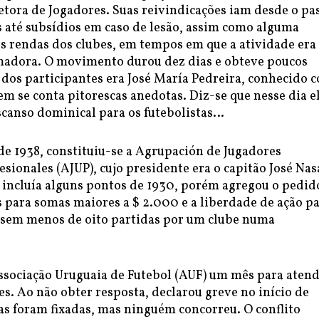
etora de Jogadores. Suas reivindicações iam desde o pa
s até subsídios em caso de lesão, assim como alguma
as rendas dos clubes, em tempos em que a atividade era
madora. O movimento durou dez dias e obteve poucos
 dos participantes era José María Pedreira, conhecido 
uem se conta pitorescas anedotas. Diz-se que nesse dia e
scanso dominical para os futebolistas…
de 1938, constituiu-se a Agrupación de Jugadores
sionales (AJUP), cujo presidente era o capitão José Nas
 incluía alguns pontos de 1930, porém agregou o pedid
 para somas maiores a $ 2.000 e a liberdade de ação p
ssem menos de oito partidas por um clube numa
ssociação Uruguaia de Futebol (AUF) um mês para aten
es. Ao não obter resposta, declarou greve no início de
as foram fixadas, mas ninguém concorreu. O conflito