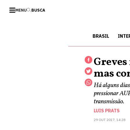
MENU
BUSCA
BRASIL
INTE
Greves 
mas co
Há alguns dias
pressionar AUF 
transmissão.
LUIS PRATS
29 OUT 2017, 14:28