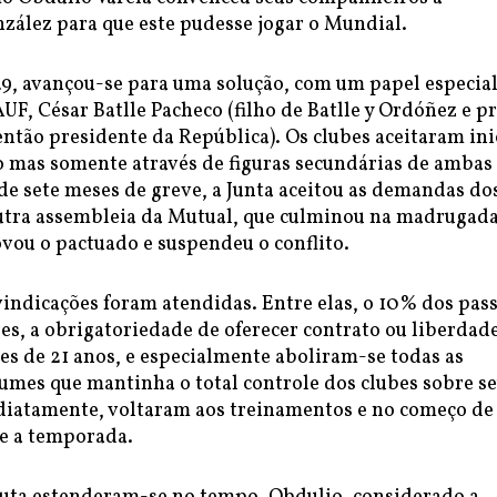
ález para que este pudesse jogar o Mundial.
49, avançou-se para uma solução, com um papel especia
UF, César Batlle Pacheco (filho de Batlle y Ordóñez e p
 então presidente da República). Os clubes aceitaram ini
 mas somente através de figuras secundárias de ambas 
de sete meses de greve, a Junta aceitou as demandas do
Outra assembleia da Mutual, que culminou na madrugad
vou o pactuado e suspendeu o conflito.
indicações foram atendidas. Entre elas, o 10% dos pas
es, a obrigatoriedade de oferecer contrato ou liberdad
es de 21 anos, e especialmente aboliram-se todas as
umes que mantinha o total controle dos clubes sobre s
diatamente, voltaram aos treinamentos e no começo de
se a temporada.