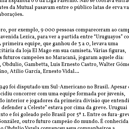
illa Española o o da Liga Palermo. Não se cobrava entra
tes da Mutual pasavam entre o público latas de erva va
aborações.
ro, por exemplo, 9 000 pessoas compareceram ao cam
 avenida Lezica, para ver a partida entre “Uruguayos” c
A primeira equipe, que ganhou de 3 a 0, levava uma
citária da loja El Mago em sua camiseta. Várias figuras,
ns futuros campeões no Maracanã, jogaram aquele dia:
a, Obdulio, Gambetta, Luis Ernesto Castro, Walter Góm
ino, Atilio García, Ernesto Vidal…
949 foi disputado um Sul-Americano no Brasil. Apesar 
ecidiu concorrer com uma equipe formada por juvenis,
 interior e jogadores da primeira divisão que entend
 defender a Celeste” estava por cima da greve. Uruguai
to e foi goleado pelo Brasil por 5ª 1. Entre os fura-gre
González, outro futuro campeão do mundo. É conhecida
mo Obdulio Varela convenceu seus companheiros a