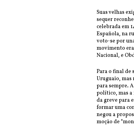
Suas velhas exi
sequer reconhe
celebrada em 14
Española, na ru
voto-se por un
movimento eram
Nacional, e Obd
Para o final de
Uruguaio, mas n
para sempre. A
político, mas a
da greve para 
formar uma com
negou a propost
moção de “mons