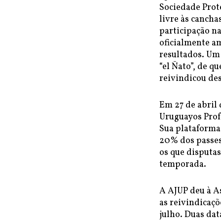
Sociedade Prot
livre às cancha
participação n
oficialmente a
resultados. Um
“el Ñato”, de q
reivindicou de
Em 27 de abril 
Uruguayos Profe
Sua plataforma
20% dos passes
os que disputa
temporada.
A AJUP deu à A
as reivindicaçõ
julho. Duas dat