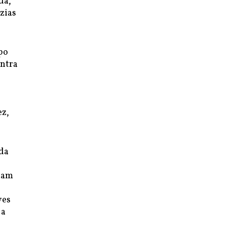
da,
zias
po
ontra
ez,
da
iam
ves
 a