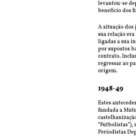
levantou-se de
benefício dos f
A situação dos 
sua relação era
ligadas a sua i
por supostos b
contrato. Inclu
regressar ao pa
origem.
1948-49
Estes antecede
fundada a Mutu
castelhanização
“Futbolistas”),
Periodistas Dep