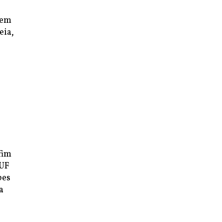
nem
eia,
,
fim
AUF
pes
a