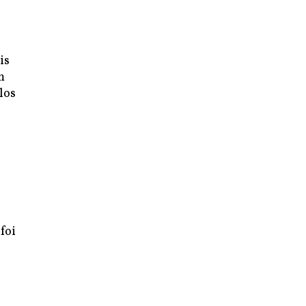
is
m
los
foi