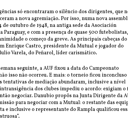
gências só encontraram o silêncio dos dirigentes, que 
ceram a nova agremiação. Por isso, numa nova assembl
 de outubro de 1948, na antiga sede da Asociación
a Paraguay, e com a presença de quase 500 futebolistas
animidade o começo da greve. As principais cabeças do
 Enrique Castro, presidente da Mutual e jogador do
ulio Varela, do Peñarol, líder carismático.
 semana seguinte, a AUF fixou a data do Campeonato
ão isso não ocorreu. E mais: o torneio ficou inconcluso
s tentativas de mediação abundaram, inclusive a nível
 intransigência dos clubes impediu o acordo: exigiam o 
então negociar. Danubio propôs na Junta Dirigente da 
issão para negociar com a Mutual: o restante das equi
a e inclusive o representante do Rampla qualificou ess
truosa”.