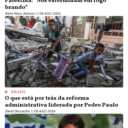
Palestina: “Nos exterminam em fogo
brando”
Rami Abou Jamous |
06 AGO 2026
BRASIL
O que está por trás da reforma
administrativa liderada por Pedro Paulo
David Deccache |
06 AGO 2026