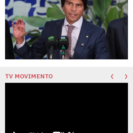
TV MOVIMENTO
❮
❯