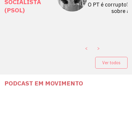
SOCIALISTA
 Mulheres por +
O PT é corrupto? 
(PSOL)
stério Público abre
sobre a
a Vice-Prefeito de
paganda eleitoral
. ￼
<
>
Ver todos
PODCAST EM MOVIMENTO