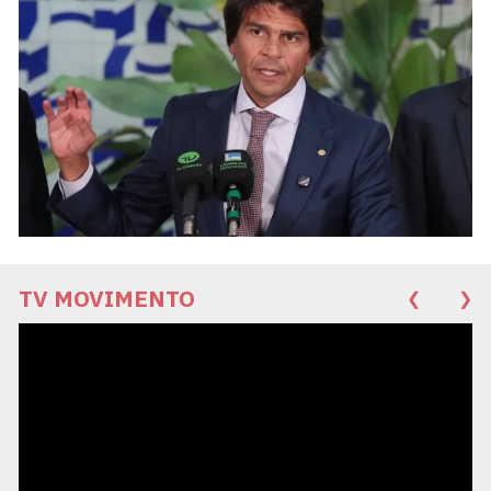
TV MOVIMENTO
❮
❯