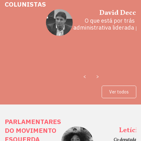
COLUNISTAS
hoz
David Decca
eita e a
O que está por trás 
 mal
administrativa liderada p
<
>
Ver todos
PARLAMENTARES
ais Direitos
Letíci
DO MOVIMENTO
ESQUERDA
etano do Sul, SP)
Co-deputada Es