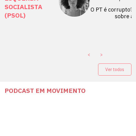
SOCIALISTA
 Mulheres por +
O PT é corrupto? 
(PSOL)
stério Público abre
sobre a
a Vice-Prefeito de
paganda eleitoral
. ￼
<
>
Ver todos
PODCAST EM MOVIMENTO