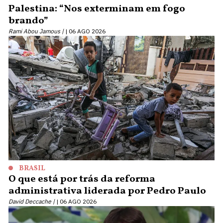
Palestina: “Nos exterminam em fogo
brando”
Rami Abou Jamous |
06 AGO 2026
BRASIL
O que está por trás da reforma
administrativa liderada por Pedro Paulo
David Deccache |
06 AGO 2026