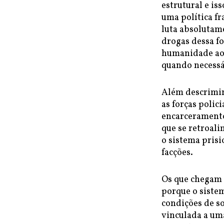
estrutural e iss
uma política fr
luta absolutam
drogas dessa fo
humanidade ao l
quando necessá
Além descrimin
as forças polic
encarceramento
que se retroali
o sistema prisi
facções.
Os que chegam c
porque o sistem
condições de so
vinculada a uma