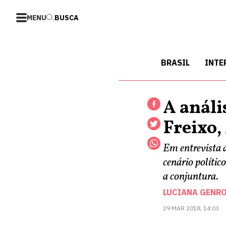
MENU
BUSCA
BRASIL
INTE
A análi
Freixo,
Em entrevista a
cenário políti
a conjuntura.
LUCIANA GENR
29 MAR 2018, 14:03