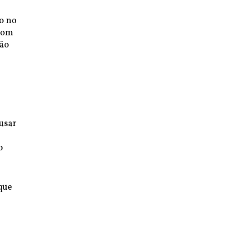
o no
 com
tão
 usar
o
que