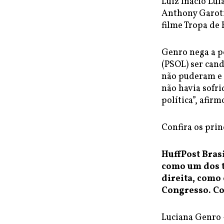
Luiz Inácio Lul
Anthony Garotin
filme Tropa de 
Genro nega a p
(PSOL) ser can
não puderam e 
não havia sofri
política”, afirm
Confira os prin
HuffPost Bras
como um dos t
direita, como
Congresso. Co
Luciana Genro 