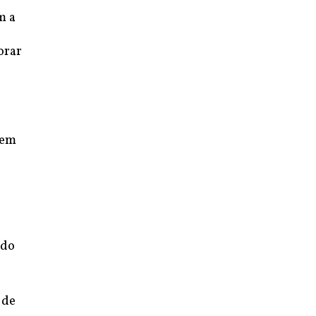
m a
orar
 em
 do
 de