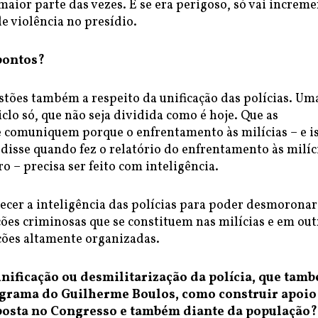
maior parte das vezes. E se era perigoso, só vai increm
e violência no presídio.
pontos?
stões também a respeito da unificação das polícias. Um
iclo só, que não seja dividida como é hoje. Que as
e comuniquem porque o enfrentamento às milícias – e i
disse quando fez o relatório do enfrentamento às milíc
ro – precisa ser feito com inteligência.
lecer a inteligência das polícias para poder desmoronar
ões criminosas que se constituem nas milícias e em out
ções altamente organizadas.
unificação ou desmilitarização da polícia, que tam
ograma do Guilherme Boulos, como construir apoio
posta no Congresso e também diante da população?