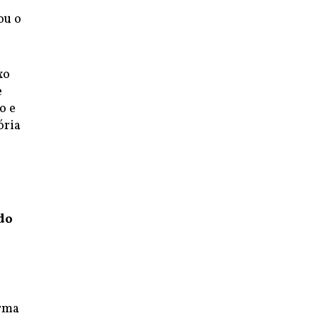
ou o
xo
e
o e
ória
ado
orma