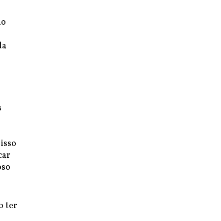
io
da
s
isso
car
oso
o ter