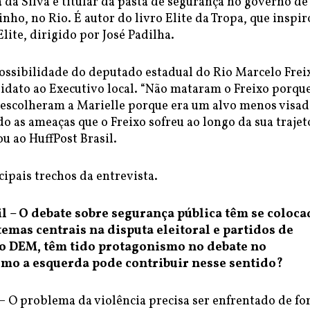
a da Silva e titular da pasta de segurança no governo de
ho, no Rio. É autor do livro Elite da Tropa, que inspir
Elite, dirigido por José Padilha.
ossibilidade do deputado estadual do Rio Marcelo Frei
didato ao Executivo local. “Não mataram o Freixo porqu
escolheram a Marielle porque era um alvo menos visad
do as ameaças que o Freixo sofreu ao longo da sua trajet
ou ao HuffPost Brasil.
cipais trechos da entrevista.
il – O debate sobre segurança pública têm se coloc
emas centrais na disputa eleitoral e partidos de
 o DEM, têm tido protagonismo no debate no
mo a esquerda pode contribuir nesse sentido?
– O problema da violência precisa ser enfrentado de f