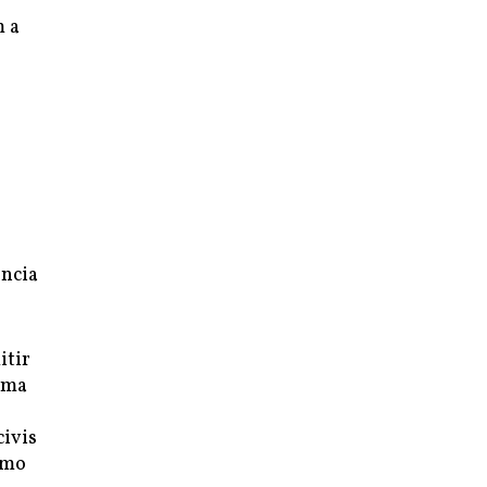
m a
ência
itir
uma
civis
smo