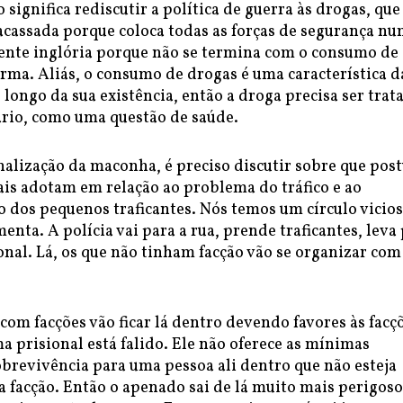
o significa rediscutir a política de guerra às drogas, que
acassada porque coloca todas as forças de segurança n
ente inglória porque não se termina com o consumo de
rma. Aliás, o consumo de drogas é uma característica d
ongo da sua existência, então a droga precisa ser trat
rio, como uma questão de saúde.
alização da maconha, é preciso discutir sobre que pos
iais adotam em relação ao problema do tráfico e ao
 dos pequenos traficantes. Nós temos um círculo vicio
menta. A polícia vai para a rua, prende traficantes, leva
onal. Lá, os que não tinham facção vão se organizar com
om facções vão ficar lá dentro devendo favores às facç
a prisional está falido. Ele não oferece as mínimas
brevivência para uma pessoa ali dentro que não esteja
 facção. Então o apenado sai de lá muito mais perigos