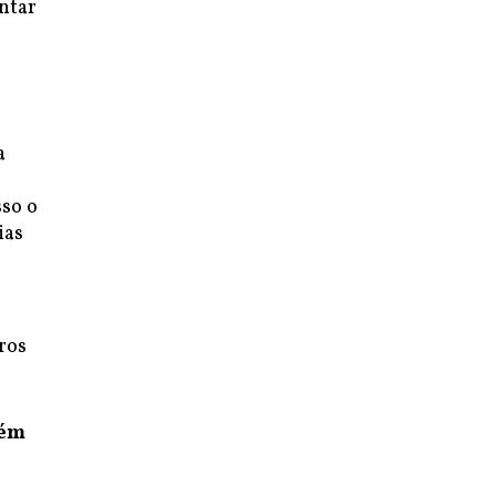
entar
a
sso o
ias
ros
bém