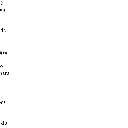
 é
uma
a
ada,
tura
so
 para
ões
o do