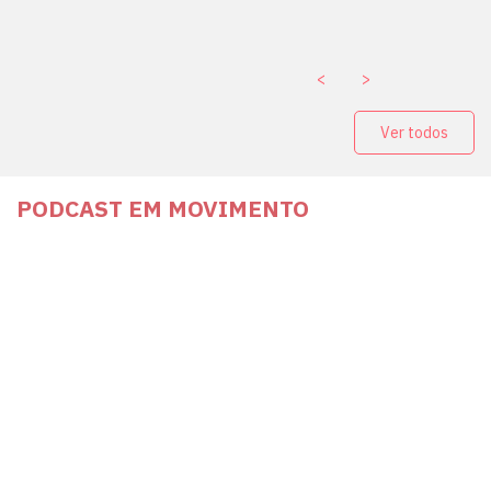
. ￼
<
>
Ver todos
PODCAST EM MOVIMENTO