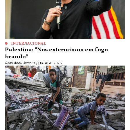
INTERNACIONAL
Palestina: “Nos exterminam em fogo
brando”
Rami Abou Jamous |
06 AGO 2026