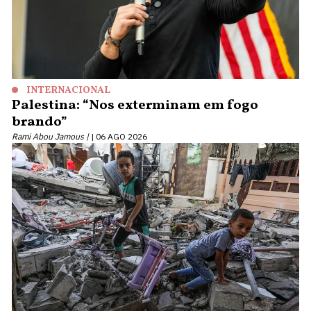
INTERNACIONAL
Palestina: “Nos exterminam em fogo
brando”
Rami Abou Jamous |
06 AGO 2026