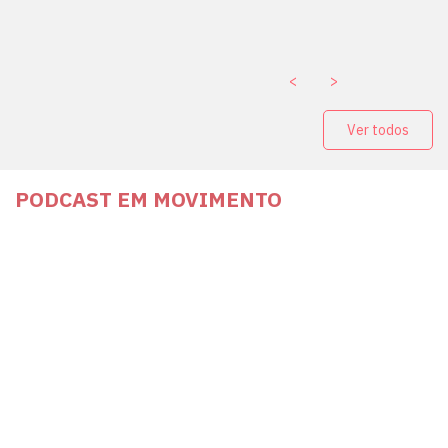
. ￼
<
>
Ver todos
PODCAST EM MOVIMENTO