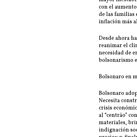
con el aumento
de las familias 
inflación más a
Desde ahora ha
reanimar el clim
necesidad de en
bolsonarismo en
Bolsonaro en m
Bolsonaro adop
Necesita constr
crisis económica
al “centrão” co
materiales, bri
indignación soc