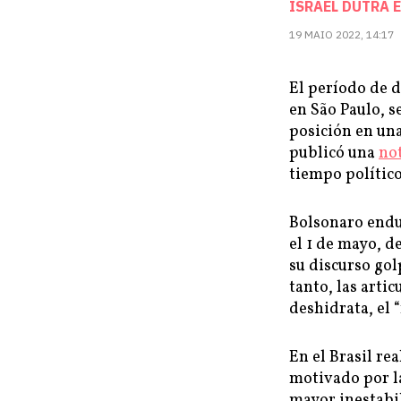
ISRAEL DUTRA
19 MAIO 2022, 14:17
El período de d
en São Paulo, s
posición en una
publicó una
no
tiempo político
Bolsonaro endur
el 1 de mayo, d
su discurso gol
tanto, las artic
deshidrata, el “
En el Brasil rea
motivado por l
mayor inestabil