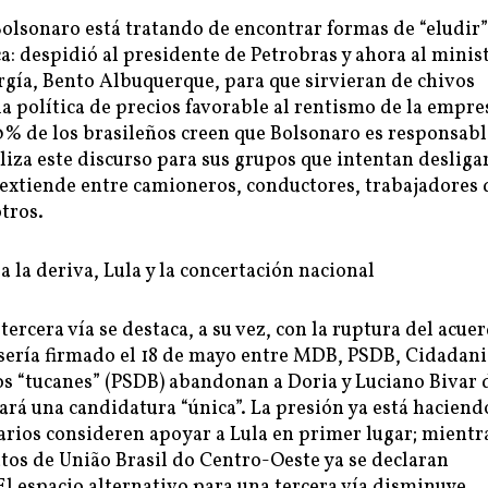
Bolsonaro está tratando de encontrar formas de “eludir”
a: despidió al presidente de Petrobras y ahora al minis
rgía, Bento Albuquerque, para que sirvieran de chivos
la política de precios favorable al rentismo de la empre
70% de los brasileños creen que Bolsonaro es responsabl
tiliza este discurso para sus grupos que intentan desliga
e extiende entre camioneros, conductores, trabajadores 
otros.
 a la deriva, Lula y la concertación nacional
 tercera vía se destaca, a su vez, con la ruptura del acue
sería firmado el 18 de mayo entre MDB, PSDB, Cidadani
os “tucanes” (PSDB) abandonan a Doria y Luciano Bivar 
ará una candidatura “única”. La presión ya está haciend
arios consideren apoyar a Lula en primer lugar; mientr
tos de União Brasil do Centro-Oeste ya se declaran
El espacio alternativo para una tercera vía disminuye.