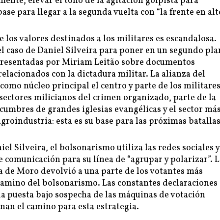
lmente, elevar el tono de la agitación golpista para
ase para llegar a la segunda vuelta con “la frente en alt
e los valores destinados a los militares es escandalosa.
l caso de Daniel Silveira para poner en un segundo pl
presentadas por Miriam Leitão sobre documentos
relacionados con la dictadura militar. La alianza del
como núcleo principal el centro y parte de los militares
ectores milicianos del crimen organizado, parte de la
, cumbres de grandes iglesias evangélicas y el sector má
agroindustria: esta es su base para las próximas batallas
iel Silveira, el bolsonarismo utiliza las redes sociales y
e comunicación para su línea de “agrupar y polarizar”. L
a de Moro devolvió a una parte de los votantes más
 camino del bolsonarismo. Las constantes declaraciones
 la puesta bajo sospecha de las máquinas de votación
anan el camino para esta estrategia.