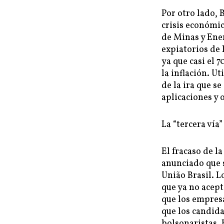
Por otro lado, 
crisis económic
de Minas y Ene
expiatorios de 
ya que casi el 
la inflación. U
de la ira que s
aplicaciones y 
La “tercera vía”
El fracaso de la
anunciado que 
União Brasil. L
que ya no acept
que los empres
que los candida
bolsonaristas. 