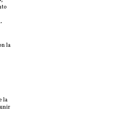
nto
.
on la
e la
 unir