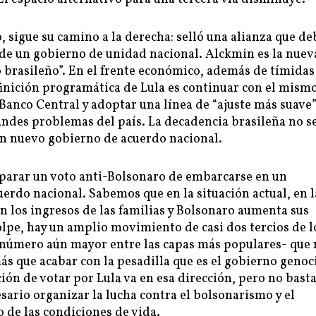
, sigue su camino a la derecha: selló una alianza que de
 de un gobierno de unidad nacional. Alckmin es la nuev
o brasileño”. En el frente económico, además de tímidas
finición programática de Lula es continuar con el mism
Banco Central y adoptar una línea de “ajuste más suave”
andes problemas del país. La decadencia brasileña no s
un nuevo gobierno de acuerdo nacional.
eparar un voto anti-Bolsonaro de embarcarse en un
erdo nacional. Sabemos que en la situación actual, en l
n los ingresos de las familias y Bolsonaro aumenta sus
lpe, hay un amplio movimiento de casi dos tercios de l
 número aún mayor entre las capas más populares- que 
s que acabar con la pesadilla que es el gobierno genoc
ión de votar por Lula va en esa dirección, pero no bast
esario organizar la lucha contra el bolsonarismo y el
de las condiciones de vida.