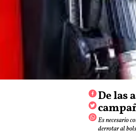
De las a
campañ
Es necesario co
derrotar al bol