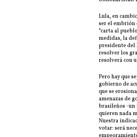
Lula, en cambio
ser el embrión
“carta al puebl
medidas, la de
presidente del 
resolver los gr
resolverá con 
Pero hay que s
gobierno de acu
que se erosiona
amenazas de go
brasileños -un
quieren nada má
Nuestra indicac
votar: será nec
empeoramiento 