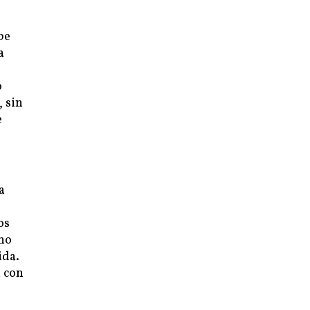
be
a
o
, sin
e
a
os
no
ida.
a con