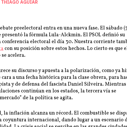
E
THIAGO AGUIAR
ebate preelectoral entra en una nueva fase. El sábado (7
e presentó la fórmula Lula-Alckmin. El PSOL definió su
 conferencia electoral el día 30. Nuestra corriente tam
ta
con su posición sobre estos hechos. Lo cierto es que e
 se acelera.
ece su discurso y apuesta a la polarización, como ya h
e cara a una fecha histórica para la clase obrera, para ha
pista y de defensa del fascista Daniel Silveira. Mientras
ulaciones continúan en los estados, la tercera vía se
mercado” de la política se agita.
l, la inflación alcanza un récord. El combustible se disp
a coyuntura internacional, dando lugar a un escenario 
idad. La crisis social se percibe en las grandes ciudade