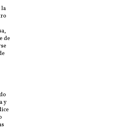
 la
tro
sa,
e de
rse
de
rdo
a y
dice
o
as