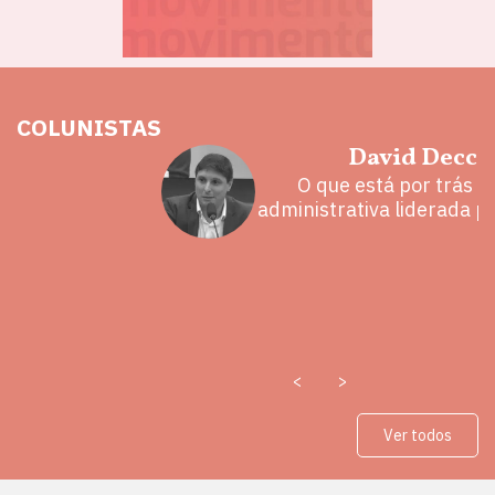
COLUNISTAS
hoz
David Decca
eita e a
O que está por trás 
 mal
administrativa liderada p
<
>
Ver todos