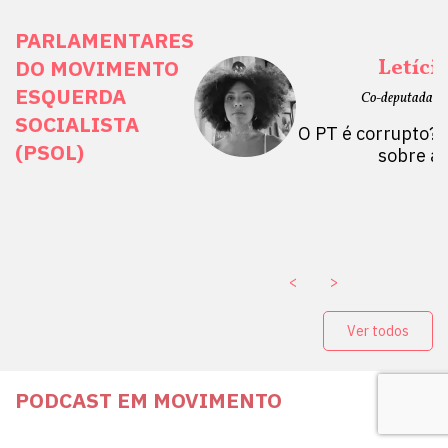
PARLAMENTARES
ais Direitos
Letíci
DO MOVIMENTO
ESQUERDA
etano do Sul, SP)
Co-deputada Es
SOCIALISTA
 Mulheres por +
O PT é corrupto? 
(PSOL)
stério Público abre
sobre a
a Vice-Prefeito de
paganda eleitoral
. ￼
<
>
Ver todos
PODCAST EM MOVIMENTO