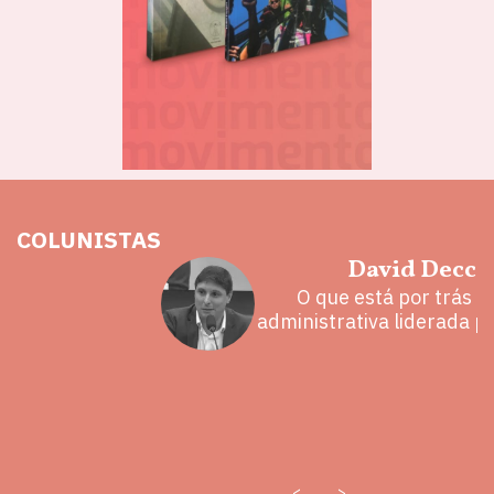
COLUNISTAS
hoz
David Decca
eita e a
O que está por trás 
 mal
administrativa liderada p
<
>