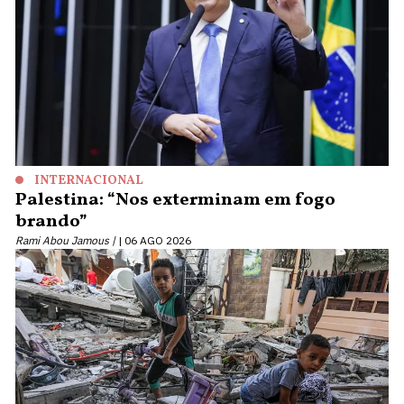
INTERNACIONAL
Palestina: “Nos exterminam em fogo
brando”
Rami Abou Jamous |
06 AGO 2026