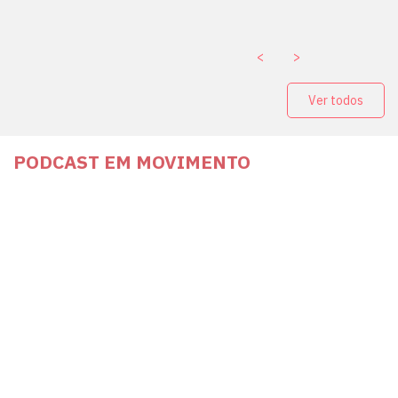
. ￼
<
>
Ver todos
PODCAST EM MOVIMENTO