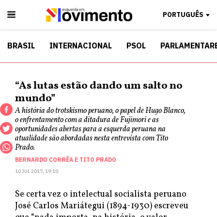
PORTUGUÊS
BRASIL
INTERNACIONAL
PSOL
PARLAMENTAR
“As lutas estão dando um salto no
mundo”
A história do trotskismo peruano, o papel de Hugo Blanco,
o enfrentamento com a ditadura de Fujimori e as
oportunidades abertas para a esquerda peruana na
atualidade são abordadas nesta entrevista com Tito
Prado.
BERNARDO CORRÊA
E
TITO PRADO
10 JUL 2017, 19:10
Se certa vez o intelectual socialista peruano
José Carlos Mariátegui (1894-1930) escreveu