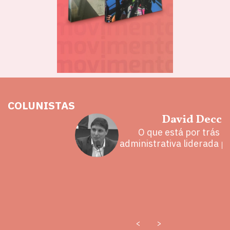
COLUNISTAS
hoz
David Decca
eita e a
O que está por trás 
 mal
administrativa liderada p
<
>