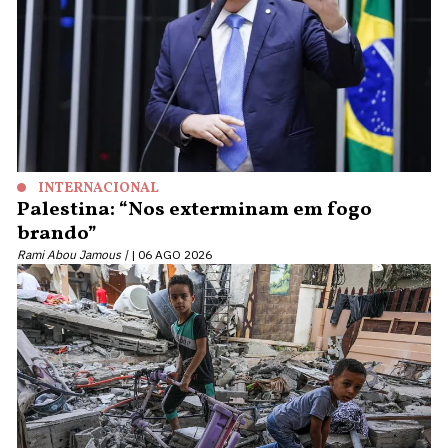
INTERNACIONAL
Palestina: “Nos exterminam em fogo
brando”
Rami Abou Jamous |
06 AGO 2026