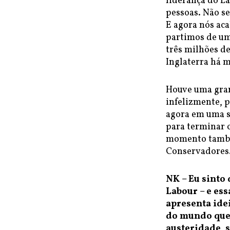
liderança do L
pessoas. Não se
E agora nós ac
partimos de um
três milhões de
Inglaterra há m
Houve uma gran
infelizmente, 
agora em uma s
para terminar o
momento também
Conservadores
NK – Eu sinto
Labour – e es
apresenta ide
do mundo que 
austeridade, 