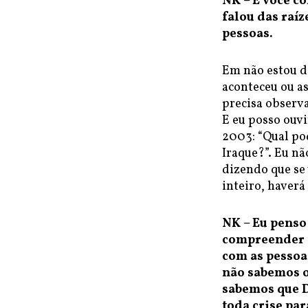
NK – E você c
falou das raíz
pessoas.
Em não estou 
aconteceu ou as
precisa observ
E eu posso ouvi
2003: “Qual pod
Iraque?”. Eu n
dizendo que se 
inteiro, haverá
NK – Eu penso
compreender q
com as pessoa
não sabemos o
sabemos que 
toda crise pa