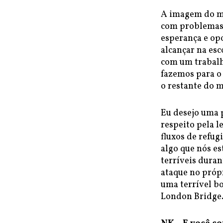
A imagem do mu
com problemas 
esperança e op
alcançar na es
com um trabalh
fazemos para o
o restante do 
Eu desejo uma 
respeito pela l
fluxos de refug
algo que nós e
terríveis dura
ataque no próp
uma terrível b
London Bridge