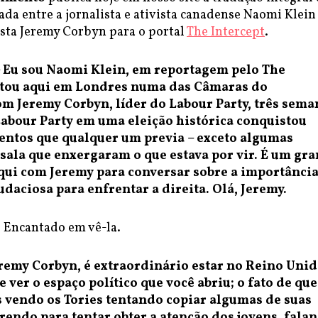
ada entre a jornalista e ativista canadense Naomi Klei
ista Jeremy Corbyn para o portal
The Intercept
.
 Eu sou Naomi Klein, em reportagem pelo The
estou aqui em Londres numa das Câmaras do
m Jeremy Corbyn, líder do Labour Party, três sema
Labour Party em uma eleição histórica conquistou
entos que qualquer um previa – exceto algumas
 sala que enxergaram o que estava por vir. É um gr
aqui com Jeremy para conversar sobre a importância
daciosa para enfrentar a direita. Olá, Jeremy.
 Encantado em vê-la.
eremy Corbyn, é extraordinário estar no Reino Uni
 ver o espaço político que você abriu; o fato de que
 vendo os Tories tentando copiar algumas de suas
rrendo para tentar obter a atenção dos jovens, fala