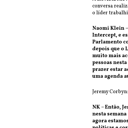
conversa realiz
o líder trabalh
Naomi Klein –
Intercept, e 
Parlamento co
depois que o 
muito mais ac
pessoas nesta
prazer estar 
uma agenda au
Jeremy Corbyn:
NK – Então, J
nesta semana e
agora estamos
políticas e co