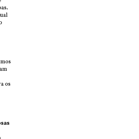
e
oas.
ual
o
tamos
tam
a os
osas
m