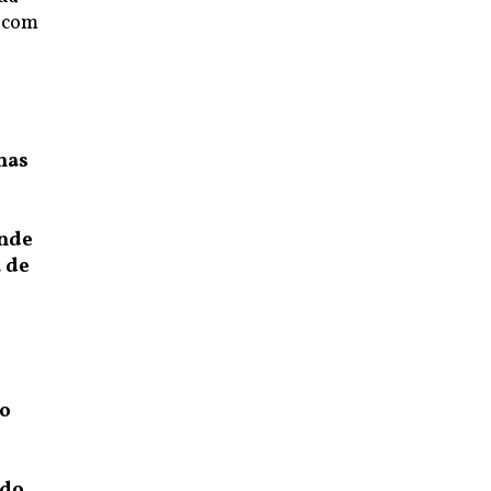
n com
nas
ande
 de
do
ndo