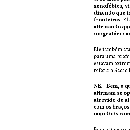
xenofóbica, v
dizendo que i
fronteiras. E
afirmando que
imigratório 
Ele também ata
para uma prefe
estavam extrem
referir a Sadiq 
NK – Bem, o q
afirmam se op
atrevido de a
com os braços 
mundiais com
Bem, eu penso 