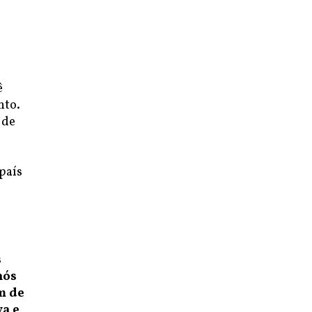
ê
ê
nto.
 de
país
s
nós
m de
va e