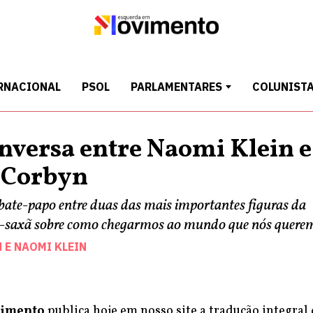
RNACIONAL
PSOL
PARLAMENTARES
COLUNIST
versa entre Naomi Klein e
 Corbyn
 bate-papo entre duas das mais importantes figuras da
o-saxã sobre como chegarmos ao mundo que nós quere
N
E
NAOMI KLEIN
vimento
publica hoje em nosso site a tradução integral