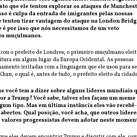
isto que ele tentou explorar os ataques de Manches
sso é culpa da entrada de imigrantes pelas nossas
le tentou tirar vantagem do ataque na London Bridg
 é por isso que nós necessitamos de um veto
aos muçulmanos.
cou o prefeito de Londres, o primeiro muçulmano elei
itura em algum lugar da Europa Ocidental. As pessoas
amente irritadas com a linguagem que ele usou para se
Khan, o qual é, antes de tudo, o prefeito eleito da cidad
ue você tem a dizer sobre alguns líderes mundiais 
or a Trump? Você sabe, talvez eles façam um meme
lgum tipo. Mas em última instância eles vão recebê-
abertos. Qual posição, você acha, que outros lídere
 valores progressistas devem adotar neste momen
que eles devem encontrar Trump e discutir com ele, co