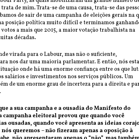
abour Party, as quais mobilizaram um grande número d
 trata de mim. Trata-se de uma causa, trata-se das pess
abamos de sair de uma campanha de eleições gerais na q
a posição política muito difícil e terminamos ganhand
 votos a mais que 2015, a maior votação trabalhista na
uitas décadas.
de virada para o Labour, mas não o suficiente,
para nos dar uma maioria parlamentar. E então, nós es
ituação onde há uma enorme confiança entre os que lu
s salários e investimentos nos serviços públicos. Um
 de um enorme grau de incerteza para a direita e par
.
 que a sua campanha e a ousadia do Manifesto do
sa campanha eleitoral provou que quando você
ias ousadas, quando você apresenta as ideias coraj
nós queremos – não fizeram apenas a oposição à
sabe, não apresentaram apenas o “não”, mas també