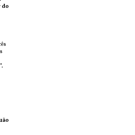
 do
cês
s
”.
o
uão