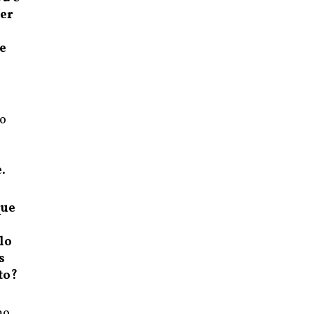
ter
e
to
e.
que
lo
s
to?
mo