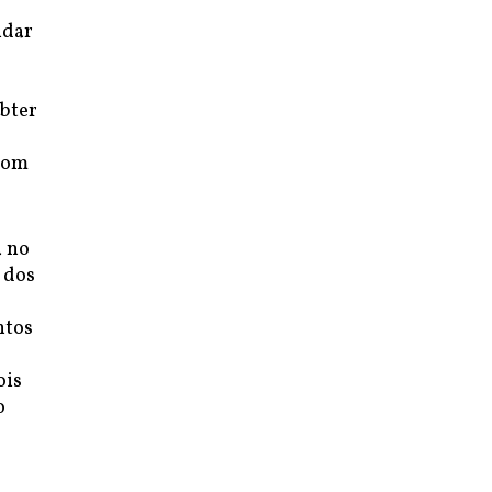
idar
obter
com
a no
 dos
ntos
ois
o