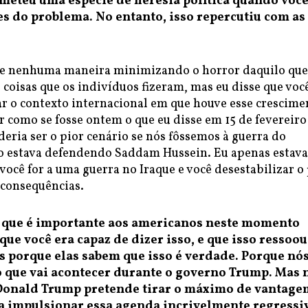
ometeu uma espécie de heresia política quando voc
es do problema. No entanto, isso repercutiu com as
de nenhuma maneira minimizando o horror daquilo que
 coisas que os indivíduos fizeram, mas eu disse que voc
ar o contexto internacional em que houve esse crescime
r como se fosse ontem o que eu disse em 15 de fevereiro
eria ser o pior cenário se nós fôssemos à guerra do
ão estava defendendo Saddam Hussein. Eu apenas estava
você for a uma guerra no Iraque e você desestabilizar o 
 consequências.
 que é importante aos americanos neste momento
ue você era capaz de dizer isso, e que isso ressoou
s porque elas sabem que isso é verdade. Porque nó
 que vai acontecer durante o governo Trump. Mas 
Donald Trump pretende tirar o máximo de vantage
ra impulsionar essa agenda incrivelmente regressi