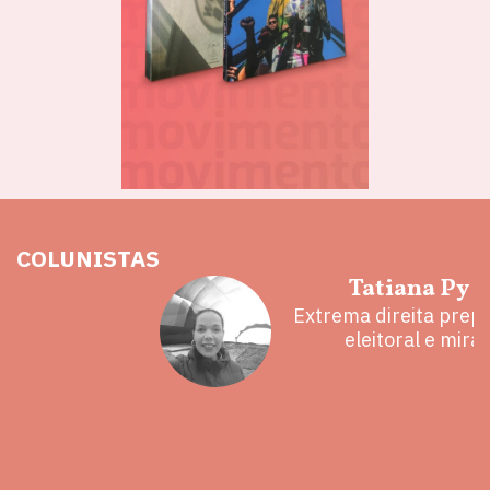
COLUNISTAS
hoz
Tatiana Py 
eita e a
Extrema direita prepa
 mal
eleitoral e mira