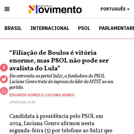
PORTUGUÊS
BRASIL
INTERNACIONAL
PSOL
PARLAMENTAR
“Filiação de Boulos é vitória
enorme, mas PSOL não pode ser
avalista do Lula”
Em entrevista ao portal Sul21, a fundadora do PSOL
Luciana Genro trata do ingresso do líder do MTST ao seu
partido.
EDUARDO GOMES
E
LUCIANA GENRO
6 MAR 2018, 11:28
Candidata à presidência pelo PSOL em
2014, Luciana Genro afirmou nesta
segunda-feira (5) por telefone ao Sul21 que