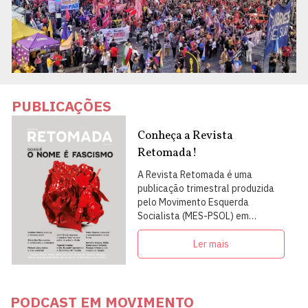
PUBLICAÇÕES
Conheça a Revista
Retomada!
A Revista Retomada é uma
publicação trimestral produzida
pelo Movimento Esquerda
Socialista (MES-PSOL) em
articulação com intelectuais,
militantes e artistas
Ler mais
PODCAST EM MOVIMENTO