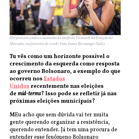
Em protesto contra o aumento da tarifa do Trensurb na Estação do
Mercado, em fevereiro de 2018 | Foto: Joana Berwanger/Sul21
Tu vês como um horizonte possível o
crescimento da esquerda como resposta
ao governo Bolsonaro, a exemplo do que
ocorreu nos
Estados
Unidos
recentemente nas eleições
de
mid-terms
? Isso pode se refletir já nas
próximas eleições municipais?
M
Eu acho que sem dúvida vai ter muita
gente querendo organizar a resistência,
querendo entender. Já tem uma procura de
entender esse fenômeno Bolsonaro