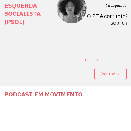
ESQUERDA
etano do Sul, SP)
Co-deputada Es
SOCIALISTA
 Mulheres por +
O PT é corrupto? 
(PSOL)
stério Público abre
sobre a
a Vice-Prefeito de
paganda eleitoral
. ￼
<
>
Ver todos
PODCAST EM MOVIMENTO